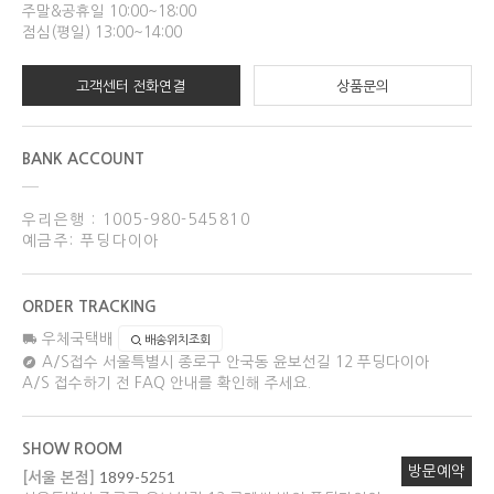
주말&공휴일 10:00~18:00
점심(평일) 13:00~14:00
고객센터 전화연결
상품문의
BANK ACCOUNT
우리은행 : 1005-980-545810
예금주: 푸딩다이아
ORDER TRACKING
우체국택배
배송위치조회
A/S접수
서울특별시 종로구 안국동 윤보선길 12 푸딩다이아
A/S 접수하기 전 FAQ 안내를 확인해 주세요.
SHOW ROOM
방문예약
1899-5251
[서울 본점]