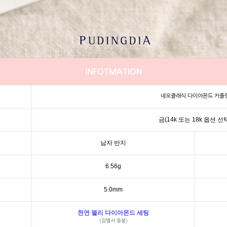
INFOTMATION
네오클래식 다이아몬드 커플
금(14k 또는 18k 옵션 선
남자 반지
6.56g
5.0mm
천연 멜리 다이아몬드 세팅
(감별서 동봉)