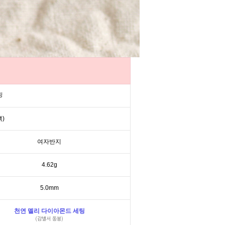
링
택)
여자반지
4.62g
5.0mm
천연 멜리 다이아몬드 세팅
(감별서 동봉)