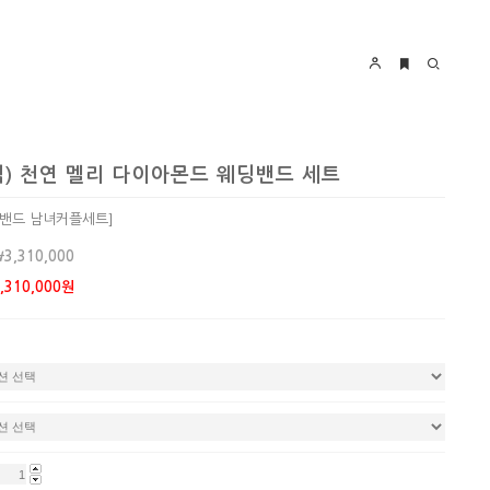
식) 천연 멜리 다이아몬드 웨딩밴드 세트
딩밴드 남녀커플세트]
￦3,310,000
,310,000
원