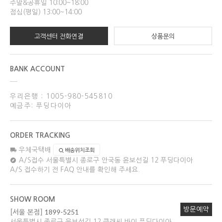
주말&공휴일 10:00~18:00
점심(평일) 13:00~14:00
고객센터 전화연결
상품문의
BANK ACCOUNT
우리은행 : 1005-980-545810
예금주: 푸딩다이아
ORDER TRACKING
우체국택배
배송위치조회
A/S접수
서울특별시 종로구 안국동 윤보선길 12 푸딩다이아
A/S 접수하기 전 FAQ 안내를 확인해 주세요.
SHOW ROOM
방문예약
1899-5251
[서울 본점]
서울특별시 종로구 윤보선길 12 클래씨 바이 푸딩다이아