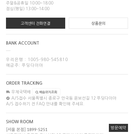
주말&공휴일 10:00~18:00
점심(평일) 13:00~14:00
고객센터 전화연결
상품문의
BANK ACCOUNT
우리은행 : 1005-980-545810
예금주: 푸딩다이아
ORDER TRACKING
우체국택배
배송위치조회
A/S접수
서울특별시 종로구 안국동 윤보선길 12 푸딩다이아
A/S 접수하기 전 FAQ 안내를 확인해 주세요.
SHOW ROOM
방문예약
1899-5251
[서울 본점]