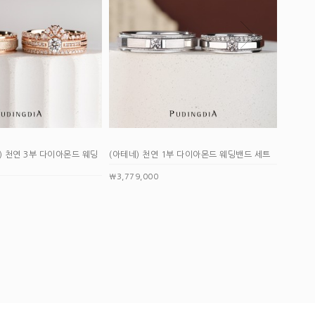
네) 천연 1부 다이아몬드 웨딩밴드 세트
(아르키 듀오) 다이아몬드 웨딩밴드 세트
9,000
￦2,951,000