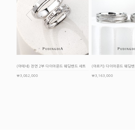
아몬드 웨딩밴드 세트
(아르키) 다이아몬드 웨딩밴드 세트
(노바라) 중/소
비컬러
￦3,163,000
￦3,214,000