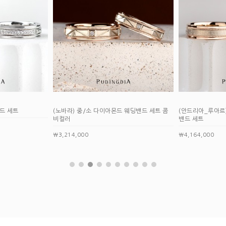
 다이아몬드 웨딩밴드 세트 콤
(안드리아_루아르) 천연 3부 다이아몬드 웨딩
(아테
밴드 세트
￦3,77
￦4,164,000