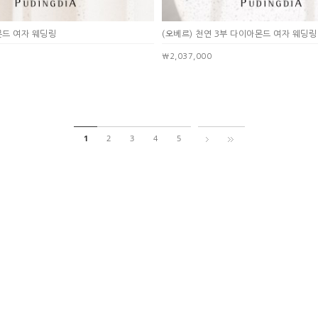
몬드 여자 웨딩링
(오베르) 천연 3부 다이아몬드 여자 웨딩링
￦2,037,000
1
2
3
4
5