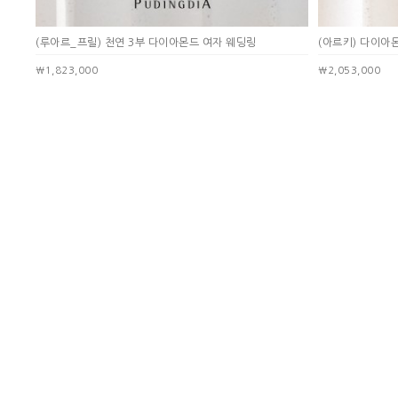
(루아르_프릴) 천연 3부 다이아몬드 여자 웨딩링
(아르키) 다이아
￦1,823,000
￦2,053,000