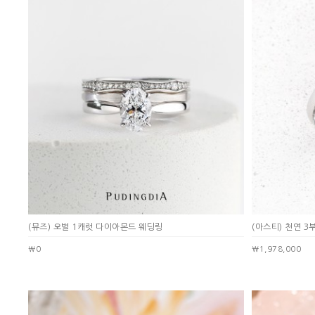
(뮤즈) 오벌 1캐럿 다이아몬드 웨딩링
(아스티) 천연 
￦0
￦1,978,000