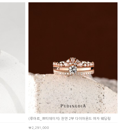
(루아르_쁘띠데이지) 천연 2부 다이아몬드 여자 웨딩링
￦2,291,000