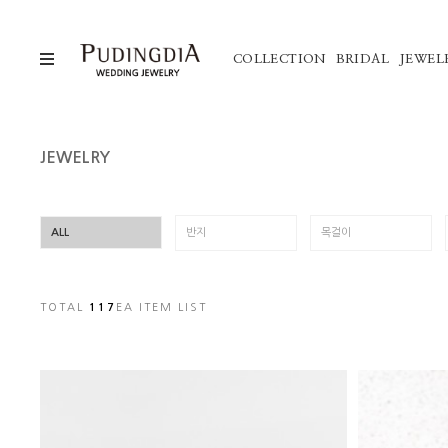
COLLECTION
BRIDAL
JEWEL
JEWELRY
ALL
반지
목걸이
TOTAL
117
EA ITEM LIST