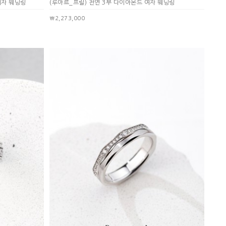
여자 웨딩링
(루아르_프릴) 천연 3부 다이아몬드 여자 웨딩링
￦2,273,000