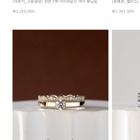
(아르키_스윗왕관) 천연 3부 다이아몬드 여자 웨딩링
(오베르_엘리스)
￦2,258,000
￦2,387,000