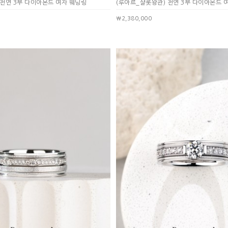
 천연 3부 다이아몬드 여자 웨딩링
(루아르_샬롯왕관) 천연 3부 다이아몬드 
￦2,380,000