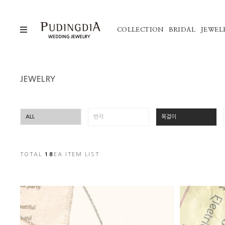
COLLECTION
BRIDAL
JEWEL
JEWELRY
ALL
반지
목걸이
TOTAL
18
EA ITEM LIST