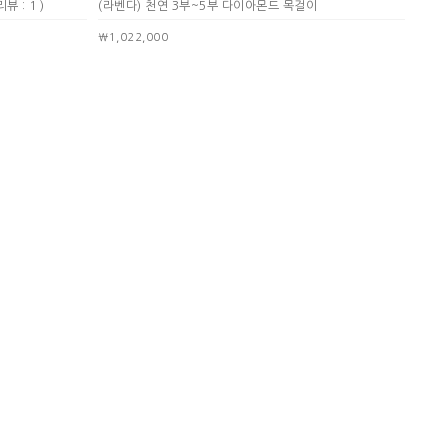
리뷰 : 1 )
(라벤다) 천연 3부~5부 다이아몬드 목걸이
￦1,022,000