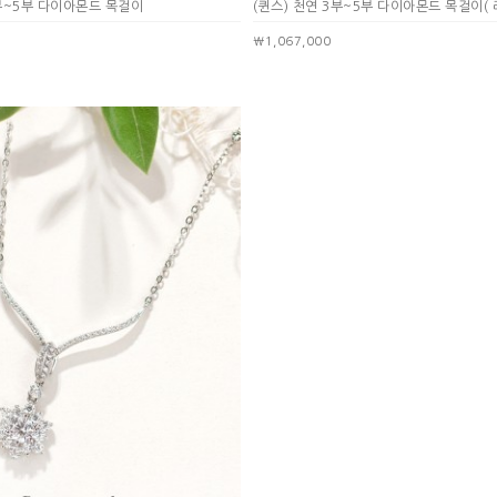
3부~5부 다이아몬드 목걸이
(퀸스) 천연 3부~5부 다이아몬드 목걸이
( 
￦1,067,000