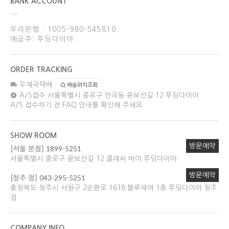
BANK ACCOUNT
우리은행 : 1005-980-545810
예금주: 푸딩다이아
ORDER TRACKING
우체국택배
배송위치조회
A/S접수
서울특별시 종로구 안국동 윤보선길 12 푸딩다이아
A/S 접수하기 전 FAQ 안내를 확인해 주세요.
SHOW ROOM
방문예약
1899-5251
[서울 본점]
서울특별시 종로구 윤보선길 12 클래씨 바이 푸딩다이아
방문예약
043-295-5251
[청주 점]
충청북도 청주시 서원구 2순환로 1618 블루체어 1층 푸딩다이아 청주
점
COMPANY INFO