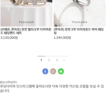
(오베르_루아르) 천연 멜리/2부 다이아몬
(루아르) 천연 3부 다이아몬드 여자 웨딩
드 웨딩밴드 세트
링
3,130,000원
1,349,000원
1
2
3
@pudingdia
푸딩다이아 인스타그램에 들어오시면 더욱 다양한 커스텀 조합을 보실 수 있
습니다.