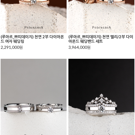
(루아르_쁘띠데이지) 천연 2부 다이아몬
(루아르_쁘띠데이지) 천연 멜리/2부 다이
드 여자 웨딩링
아몬드 웨딩밴드 세트
2,291,000원
3,964,000원